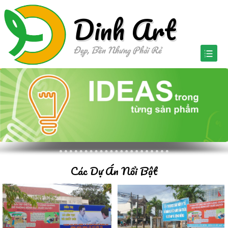
D
i
n
h
A
r
t
Đẹp, Bền Nhưng Phải Rẻ
Các Dự Án Nổi Bật
Dự án HIV
Dự án HIV