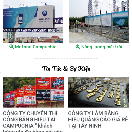
Dự án HIV
Dự án HIV
Mefone Campuchia
Năng lượng mặt trời
Tin Tức & Sự Kiện
CÔNG TY CHUYÊN THI
CÔNG TY LÀM BẢNG
CÔNG BẢNG HIỆU TẠI
HIỆU QUẢNG CÁO GIÁ RẺ
CAMPUCHIA “ khách
TẠI TÂY NINH
hàng alo đo bảng chỉ cần